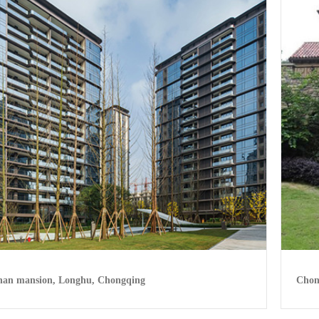
han mansion, Longhu, Chongqing
Chon