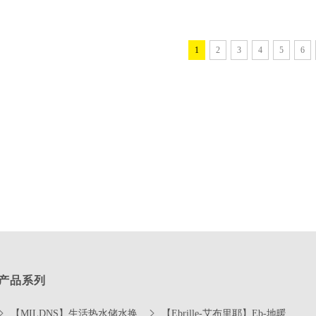
1
2
3
4
5
6
产品系列
【MILDNS】生活热水储水换热
【Ebrille-艾布里耶】Eb-地暖控